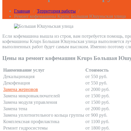
Главная
/
Территория работы
/
Ремонт кофемашины Крупс Большая Юшуньская улица
Если кофемашина вышла из строя, вам потребуется помощь, пр
кофемашины Krups Большая Юшуньская улица выполняется лучши
выполненных работ будет самым высоким. Именно поэтому сле
Цены на ремонт кофемашин Krups Большая Юшу
Наименвание услуг
Стоимость
Декальцинация
от 550 руб.
Декофенация
от 550 руб.
Замена жерновов
от 2000 руб.
Замена микровыключателей
от 1500 руб.
Замена модуля управления
от 1500 руб.
Замена тена
от 2000 руб.
Замена уплотнительного кольца группы
от 900 руб.
Комплексная профилактика
от 1100 руб.
Ремонт гидросистемы
от 1800 руб.