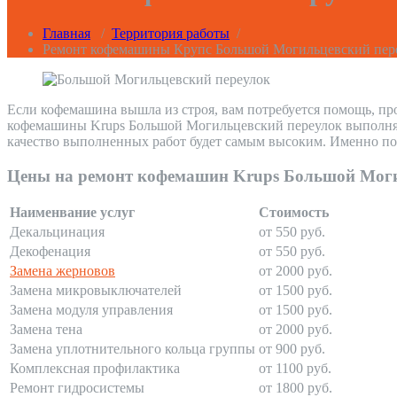
Главная
/
Территория работы
/
Ремонт кофемашины Крупс Большой Могильцевский пер
Если кофемашина вышла из строя, вам потребуется помощь, пр
кофемашины Krups Большой Могильцевский переулок выполняет
качество выполненных работ будет самым высоким. Именно поэ
Цены на ремонт кофемашин Krups Большой Моги
Наименвание услуг
Стоимость
Декальцинация
от 550 руб.
Декофенация
от 550 руб.
Замена жерновов
от 2000 руб.
Замена микровыключателей
от 1500 руб.
Замена модуля управления
от 1500 руб.
Замена тена
от 2000 руб.
Замена уплотнительного кольца группы
от 900 руб.
Комплексная профилактика
от 1100 руб.
Ремонт гидросистемы
от 1800 руб.