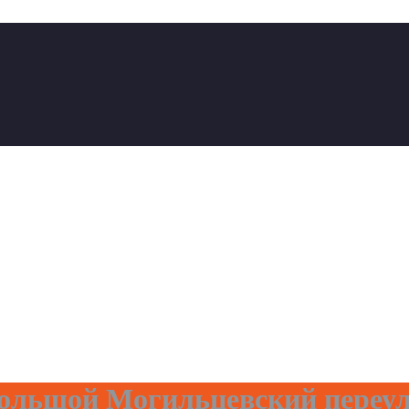
ольшой Могильцевский переу