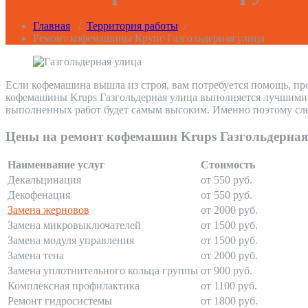
Главная
/
Территория работы
/
Ремонт кофемашины Крупс Газгольдерная улица
Если кофемашина вышла из строя, вам потребуется помощь, пр
кофемашины Krups Газгольдерная улица выполняется лучшими п
выполненных работ будет самым высоким. Именно поэтому сле
Цены на ремонт кофемашин Krups Газгольдерная
Наименвание услуг
Стоимость
Декальцинация
от 550 руб.
Декофенация
от 550 руб.
Замена жерновов
от 2000 руб.
Замена микровыключателей
от 1500 руб.
Замена модуля управления
от 1500 руб.
Замена тена
от 2000 руб.
Замена уплотнительного кольца группы
от 900 руб.
Комплексная профилактика
от 1100 руб.
Ремонт гидросистемы
от 1800 руб.