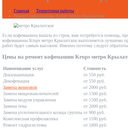
Главная
/
Территория работы
/
Ремонт кофемашины Крупс метро Крылатское
Если кофемашина вышла из строя, вам потребуется помощь, пр
кофемашины Krups метро Крылатское выполняется лучшими проф
работ будет самым высоким. Именно поэтому следует обратить
Цены на ремонт кофемашин Krups метро Крылат
Наименвание услуг
Стоимость
Декальцинация
от 550 руб.
Декофенация
от 550 руб.
Замена жерновов
от 2000 руб.
Замена микровыключателей
от 1500 руб.
Замена модуля управления
от 1500 руб.
Замена тена
от 2000 руб.
Замена уплотнительного кольца группы
от 900 руб.
Комплексная профилактика
от 1100 руб.
Ремонт гидросистемы
от 1800 руб.