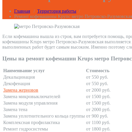
Главная
/
Территория работы
/
Ремонт кофемашины Крупс метро Петровско-Разумовска
Если кофемашина вышла из строя, вам потребуется помощь, пр
кофемашины Krups метро Петровско-Разумовская выполняется л
выполненных работ будет самым высоким. Именно поэтому сле
Цены на ремонт кофемашин Krups метро Петровс
Наименвание услуг
Стоимость
Декальцинация
от 550 руб.
Декофенация
от 550 руб.
Замена жерновов
от 2000 руб.
Замена микровыключателей
от 1500 руб.
Замена модуля управления
от 1500 руб.
Замена тена
от 2000 руб.
Замена уплотнительного кольца группы
от 900 руб.
Комплексная профилактика
от 1100 руб.
Ремонт гидросистемы
от 1800 руб.