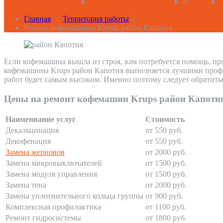
Главная
/
Территория работы
/
Ремонт кофемашины Крупс район Капотня
Если кофемашина вышла из строя, вам потребуется помощь, пр
кофемашины Krups район Капотня выполняется лучшими професс
работ будет самым высоким. Именно поэтому следует обратить
Цены на ремонт кофемашин Krups район Капотн
Наименвание услуг
Стоимость
Декальцинация
от 550 руб.
Декофенация
от 550 руб.
Замена жерновов
от 2000 руб.
Замена микровыключателей
от 1500 руб.
Замена модуля управления
от 1500 руб.
Замена тена
от 2000 руб.
Замена уплотнительного кольца группы
от 900 руб.
Комплексная профилактика
от 1100 руб.
Ремонт гидросистемы
от 1800 руб.