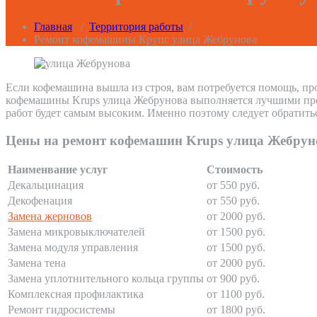
Главная
/
Территория работы
/
Ремонт кофемашины Крупс улица Жебрунова
Если кофемашина вышла из строя, вам потребуется помощь, пр
кофемашины Krups улица Жебрунова выполняется лучшими профе
работ будет самым высоким. Именно поэтому следует обратить
Цены на ремонт кофемашин Krups улица Жебрун
Наименвание услуг
Стоимость
Декальцинация
от 550 руб.
Декофенация
от 550 руб.
Замена жерновов
от 2000 руб.
Замена микровыключателей
от 1500 руб.
Замена модуля управления
от 1500 руб.
Замена тена
от 2000 руб.
Замена уплотнительного кольца группы
от 900 руб.
Комплексная профилактика
от 1100 руб.
Ремонт гидросистемы
от 1800 руб.