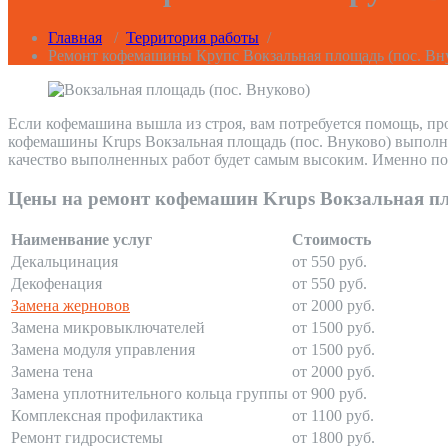
Главная
/
Территория работы
/
Ремонт кофемашины Крупс Вокзальная площадь (пос. Вн
Если кофемашина вышла из строя, вам потребуется помощь, пр
кофемашины Krups Вокзальная площадь (пос. Внуково) выполня
качество выполненных работ будет самым высоким. Именно поэ
Цены на ремонт кофемашин Krups Вокзальная пл
Наименвание услуг
Стоимость
Декальцинация
от 550 руб.
Декофенация
от 550 руб.
Замена жерновов
от 2000 руб.
Замена микровыключателей
от 1500 руб.
Замена модуля управления
от 1500 руб.
Замена тена
от 2000 руб.
Замена уплотнительного кольца группы
от 900 руб.
Комплексная профилактика
от 1100 руб.
Ремонт гидросистемы
от 1800 руб.