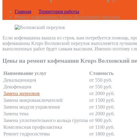
Главная
/
Территория работы
/
Ремонт кофемашины Крупс Волховский переулок
Если кофемашина вышла из строя, вам потребуется помощь, пр
кофемашины Krups Волховский переулок выполняется лучшими п
выполненных работ будет самым высоким. Именно поэтому сле
Цены на ремонт кофемашин Krups Волховский п
Наименвание услуг
Стоимость
Декальцинация
от 550 руб.
Декофенация
от 550 руб.
Замена жерновов
от 2000 руб.
Замена микровыключателей
от 1500 руб.
Замена модуля управления
от 1500 руб.
Замена тена
от 2000 руб.
Замена уплотнительного кольца группы
от 900 руб.
Комплексная профилактика
от 1100 руб.
Ремонт гидросистемы
от 1800 руб.