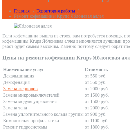
Главная
/
Территория работы
/
Ремонт кофемашины Крупс Яблоневая аллея
Если кофемашина вышла из строя, вам потребуется помощь, пр
кофемашины Krups Яблоневая аллея выполняется лучшими профе
работ будет самым высоким. Именно поэтому следует обратить
Цены на ремонт кофемашин Krups Яблоневая ал
Наименвание услуг
Стоимость
Декальцинация
от 550 руб.
Декофенация
от 550 руб.
Замена жерновов
от 2000 руб.
Замена микровыключателей
от 1500 руб.
Замена модуля управления
от 1500 руб.
Замена тена
от 2000 руб.
Замена уплотнительного кольца группы
от 900 руб.
Комплексная профилактика
от 1100 руб.
Ремонт гидросистемы
от 1800 руб.